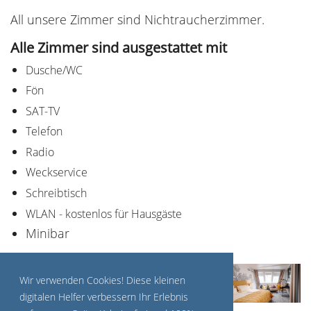
All unsere Zimmer sind Nichtraucherzimmer.
Alle Zimmer sind ausgestattet mit
Dusche/WC
Fön
SAT-TV
Telefon
Radio
Weckservice
Schreibtisch
WLAN - kostenlos für Hausgäste
Minibar
Wir verwenden Cookies! Diese kleinen
digitalen Helfer verbessern Ihr Erlebnis