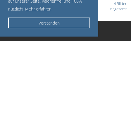
auf unserer Seite. Kalorienfrei und 100%
4 Bilder
nützlich!
Mehr erfahren
insgesamt
Verstanden
Service
Impressum
Datenschutzerklärung
AGB
Jobs
Partner
Brauhaus Bückeburg
Montana Hotel Lehrte
Montana Hotel Lauenau
Hotel Kronprinz
Hotel am Schlosstor